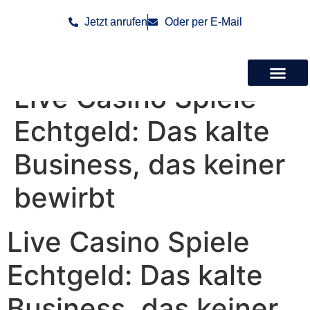
Jetzt anrufen
Oder per E-Mail
Live Casino Spiele
Echtgeld: Das kalte
Business, das keiner
bewirbt
Live Casino Spiele
Echtgeld: Das kalte
Business, das keiner